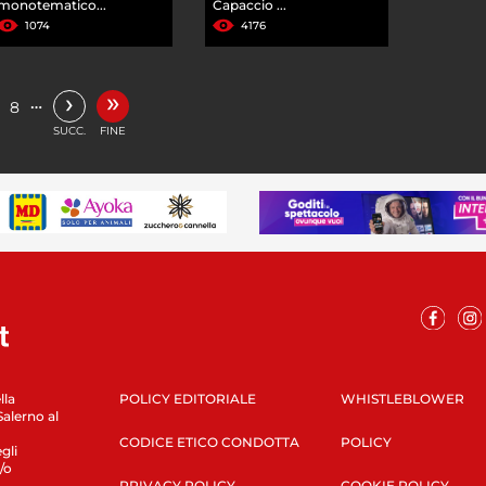
monotematico...
Capaccio ...
1074
4176
»
›
…
8
SUCC.
FINE
lla
POLICY EDITORIALE
WHISTLEBLOWER
Salerno al
CODICE ETICO CONDOTTA
POLICY
gli
/o
PRIVACY POLICY
COOKIE POLICY