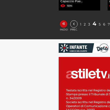
Capaccio Pae...
1694
«
‹
4
1
2
3
5
6
7
INIZIO
PREC.
Testata iscritta nel Registro de
Stampa presso il Tribunale di 
n. 34/2009
Società iscritta nel Registro de
Operatori di Comunicazione c
l’AGCOM al n. 20133