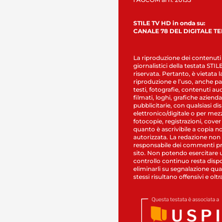
STILE TV HD in onda su:
CANALE 78 DEL DIGITALE T
La riproduzione dei contenuti
giornalistici della testata STI
riservata. Pertanto, è vietata l
riproduzione e l’uso, anche par
testi, fotografie, contenuti au
filmati, loghi, grafiche aziendal
pubblicitarie, con qualsiasi di
elettronico/digitale o per mez
fotocopie, registrazioni, cover
quanto è ascrivibile a copia n
autorizzata. La redazione non
responsabile dei commenti pr
sito. Non potendo esercitare 
controllo continuo resta dispo
eliminarli su segnalazione qual
stessi risultano offensivi e oltr