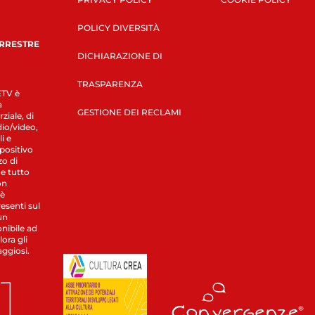
POLICY DIVERSITÀ
ERRESTRE
DICHIARAZIONE DI
TRASPARENZA
LETV è
a
GESTIONE DEI RECLAMI
ziale, di
dio/video,
i e
spositivo
zo di
 e tutto
on
 è
esenti sul
un
nibile ad
ora gli
aggiosi.