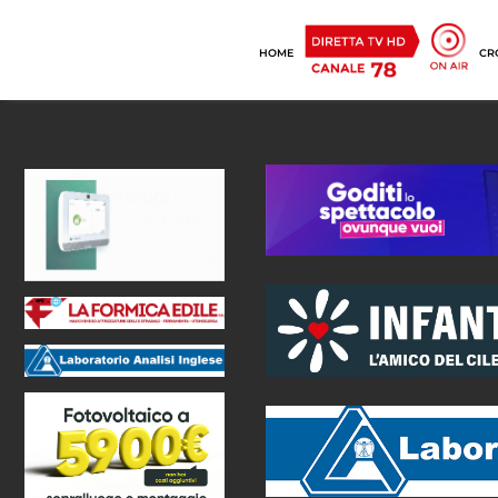
HOME
CR