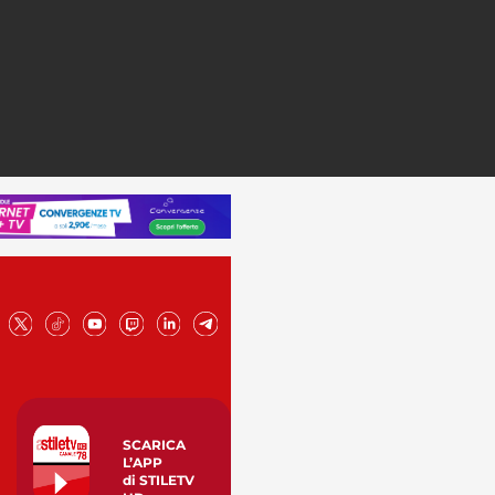
SCARICA
L’APP
di STILETV