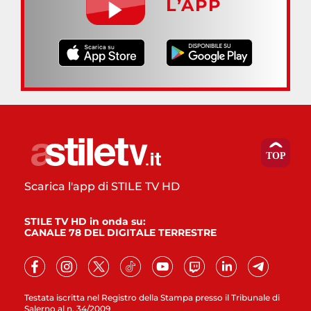
L’APP
Scarica l'app di STILE TV HD
STILE TV HD in onda su:
CANALE 78 DEL DIGITALE TERRESTRE
Testata iscritta nel Registro della Stampa presso il Tribunale di
Salerno al n. 34/2009