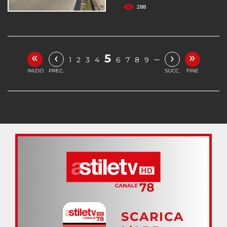
288
«
»
‹
›
5
…
1
2
3
4
6
7
8
9
INIZIO
PREC.
SUCC.
FINE
SCARICA