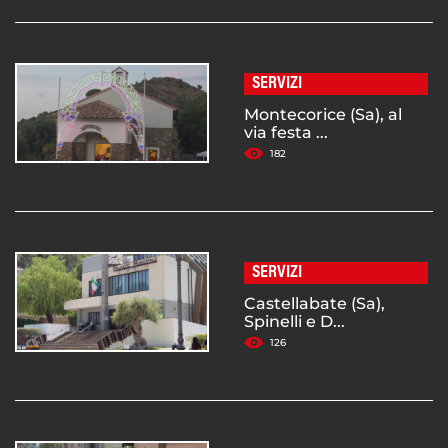
SERVIZI
Montecorice (Sa), al
via festa ...
182
SERVIZI
Castellabate (Sa),
Spinelli e D...
126