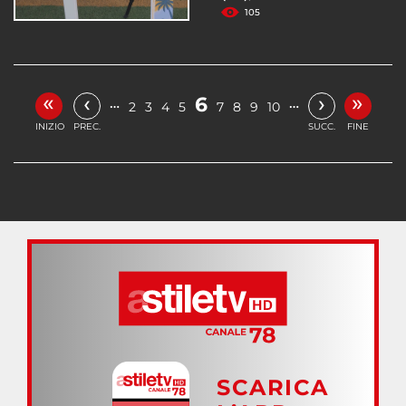
105
«
»
‹
›
6
…
…
2
3
4
5
7
8
9
10
INIZIO
PREC.
SUCC.
FINE
SCARICA