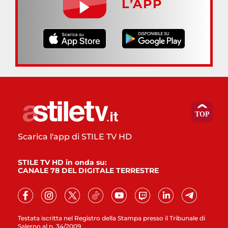
L’APP
Scarica l'app di STILE TV HD
STILE TV HD in onda su:
CANALE 78 DEL DIGITALE TERRESTRE
Testata iscritta nel Registro della Stampa presso il Tribunale di
Salerno al n. 34/2009