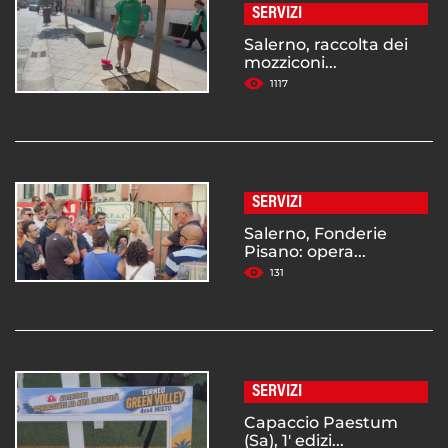
SERVIZI
Salerno, raccolta dei
mozziconi...
1117
SERVIZI
Salerno, Fonderie
Pisano: opera...
131
SERVIZI
Capaccio Paestum
(Sa), 1' edizi...