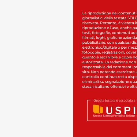
La riproduzione dei contenuti
giornalistici della testata STI
riservata. Pertanto, è vietata l
riproduzione e l’uso, anche par
testi, fotografie, contenuti au
filmati, loghi, grafiche aziendal
pubblicitarie, con qualsiasi di
elettronico/digitale o per mez
fotocopie, registrazioni, cover
quanto è ascrivibile a copia n
autorizzata. La redazione non
responsabile dei commenti pr
sito. Non potendo esercitare 
controllo continuo resta dispo
eliminarli su segnalazione qual
stessi risultano offensivi e oltr