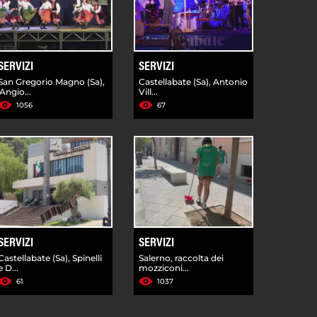
SERVIZI
SERVIZI
San Gregorio Magno (Sa),
Castellabate (Sa), Antonio
'Angio...
Vill...
1056
67
SERVIZI
SERVIZI
Castellabate (Sa), Spinelli
Salerno, raccolta dei
e D...
mozziconi...
61
1037