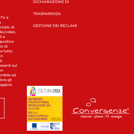
DICHIARAZIONE DI
TRASPARENZA
LETV è
a
GESTIONE DEI RECLAMI
ziale, di
dio/video,
i e
spositivo
zo di
 e tutto
on
 è
esenti sul
un
nibile ad
ora gli
aggiosi.