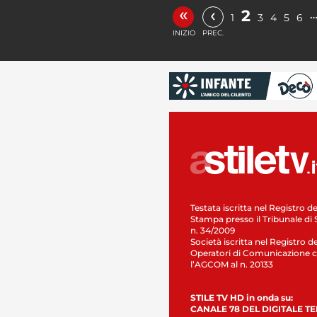
«
‹
2
1
3
4
5
6
INIZIO
PREC.
Testata iscritta nel Registro de
Stampa presso il Tribunale di 
n. 34/2009
Società iscritta nel Registro de
Operatori di Comunicazione c
l’AGCOM al n. 20133
STILE TV HD in onda su:
CANALE 78 DEL DIGITALE T