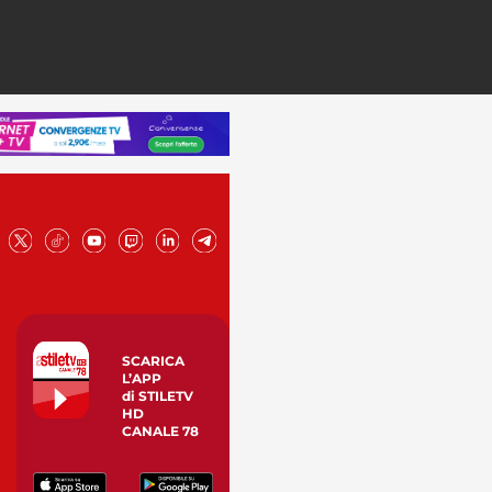
SCARICA
L’APP
di STILETV
HD
CANALE 78