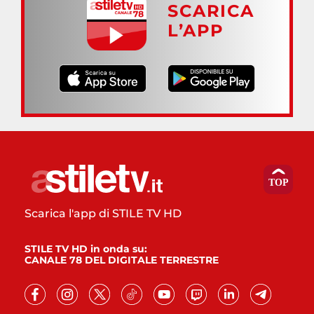
SCARICA
L’APP
Scarica l'app di STILE TV HD
STILE TV HD in onda su:
CANALE 78 DEL DIGITALE TERRESTRE