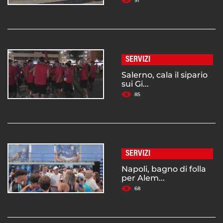
91
SERVIZI
Salerno, cala il sipario
sui Gi...
85
SERVIZI
Napoli, bagno di folla
per Alem...
68