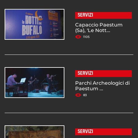
SERVIZI
Capaccio Paestum
(Sa), 'Le Nott...
1105
SERVIZI
Parchi Archeologici di
Paestum ...
83
SERVIZI