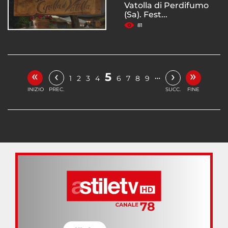
Vatolla di Perdifumo
(Sa). Fest...
81
«
»
‹
›
5
…
1
2
3
4
6
7
8
9
INIZIO
PREC.
SUCC.
FINE