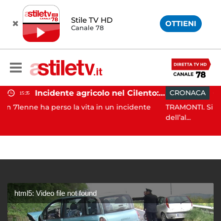
Stile TV HD
OTTIENI
Canale 78
Incidente agricolo nel Cilento: trattore si ribalta, muore 71enne
CRONACA
15:14
o la vita in un incidente
TRAMONTI. Si è conclusa con succ
dell’al...
html5: Video file not found