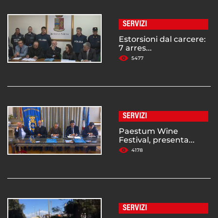
SERVIZI
Estorsioni dal carcere:
7 arres...
5477
SERVIZI
Paestum Wine
Festival, presenta...
4178
SERVIZI