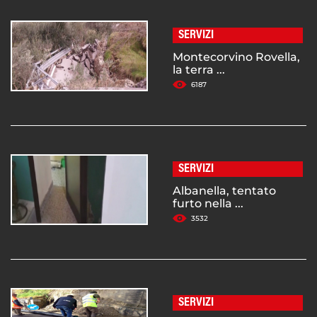
SERVIZI
Montecorvino Rovella,
la terra ...
6187
SERVIZI
Albanella, tentato
furto nella ...
3532
SERVIZI