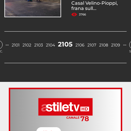
Casal Velino-Pioppi,
frana sull...
3766
2105
…
…
2101
2102
2103
2104
2106
2107
2108
2109
C.
S