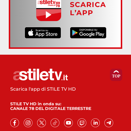
SCARICA
L’APP
Scarica l'app di STILE TV HD
STILE TV HD in onda su:
CANALE 78 DEL DIGITALE TERRESTRE