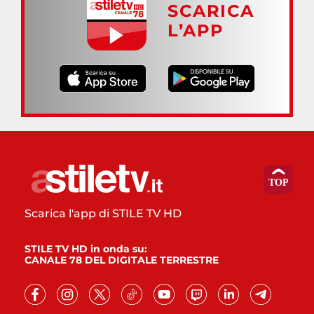
SCARICA
L’APP
Scarica l'app di STILE TV HD
STILE TV HD in onda su:
CANALE 78 DEL DIGITALE TERRESTRE