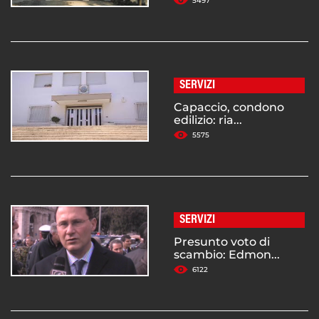
5497
SERVIZI
Capaccio, condono
edilizio: ria...
5575
SERVIZI
Presunto voto di
scambio: Edmon...
6122