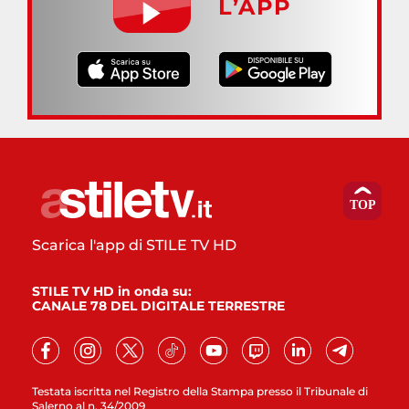
L’APP
Scarica l'app di STILE TV HD
STILE TV HD in onda su:
CANALE 78 DEL DIGITALE TERRESTRE
Testata iscritta nel Registro della Stampa presso il Tribunale di
Salerno al n. 34/2009