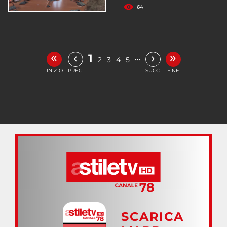
64
«
»
‹
›
1
…
2
3
4
5
INIZIO
PREC.
SUCC.
FINE
SCARICA