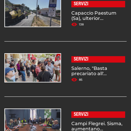
SERVIZI
Capaccio Paestum
(Sa), ulterior...
138
SERVIZI
Salerno, "Basta
precariato all'...
85
SERVIZI
Campi Flegrei. Sisma,
aumentano...