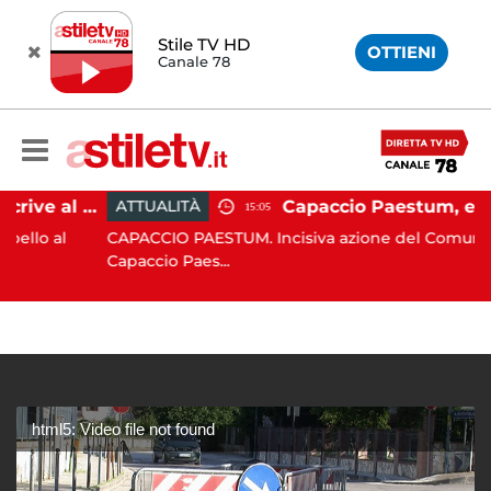
Stile TV HD
OTTIENI
Canale 78
Paestum, Codacons scrive al ministro Giuli: "Rilanciare scavi dell'Anfiteatro nell'area archeologica"
ATTUALITÀ
15:05
 al
CAPACCIO PAESTUM. Incisiva azione del Comune di
Capaccio Paes...
html5: Video file not found