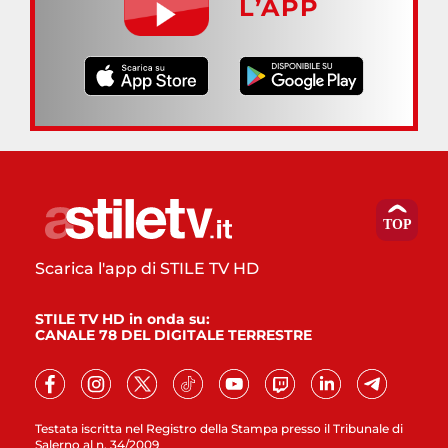
L’APP
Scarica l'app di STILE TV HD
STILE TV HD in onda su:
CANALE 78 DEL DIGITALE TERRESTRE
Testata iscritta nel Registro della Stampa presso il Tribunale di
Salerno al n. 34/2009