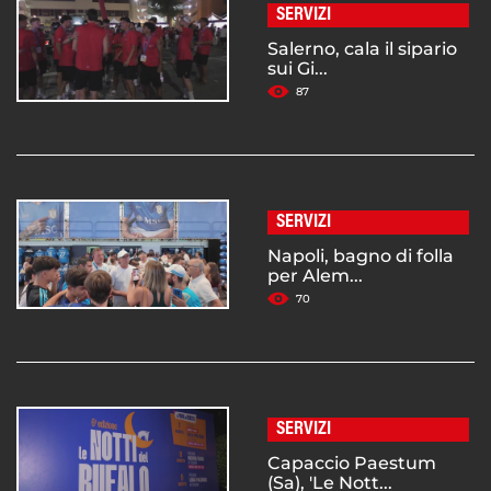
SERVIZI
Salerno, cala il sipario
sui Gi...
87
SERVIZI
Napoli, bagno di folla
per Alem...
70
SERVIZI
Capaccio Paestum
(Sa), 'Le Nott...