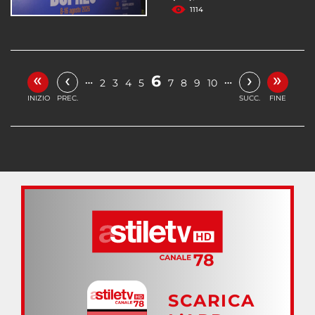
1114
«
»
‹
›
6
…
…
2
3
4
5
7
8
9
10
INIZIO
PREC.
SUCC.
FINE
SCARICA