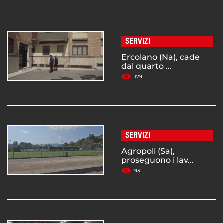
SERVIZI
Ercolano (Na), cade
dal quarto ...
179
SERVIZI
Agropoli (Sa),
proseguono i lav...
93