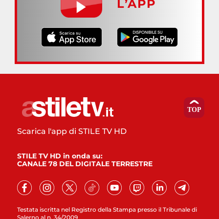
L’APP
Scarica l'app di STILE TV HD
STILE TV HD in onda su:
CANALE 78 DEL DIGITALE TERRESTRE
Testata iscritta nel Registro della Stampa presso il Tribunale di
Salerno al n. 34/2009