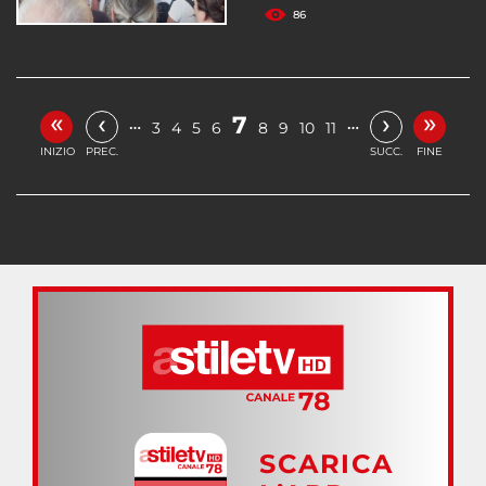
86
«
»
‹
›
7
…
…
3
4
5
6
8
9
10
11
INIZIO
PREC.
SUCC.
FINE
SCARICA