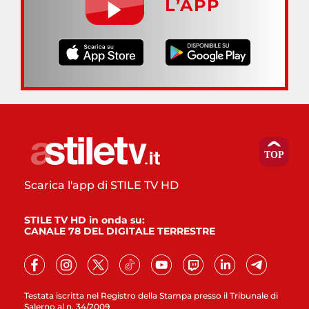
L’APP
Scarica l'app di STILE TV HD
STILE TV HD in onda su:
CANALE 78 DEL DIGITALE TERRESTRE
Testata iscritta nel Registro della Stampa presso il Tribunale di
Salerno al n. 34/2009