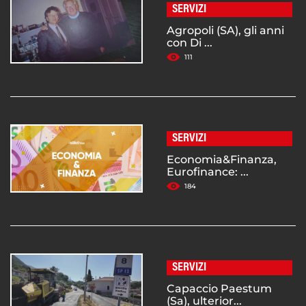
SERVIZI
Agropoli (SA), gli anni
con Di ...
111
SERVIZI
Economia&Finanza,
Eurofinance: ...
184
SERVIZI
Capaccio Paestum
(Sa), ulterior...