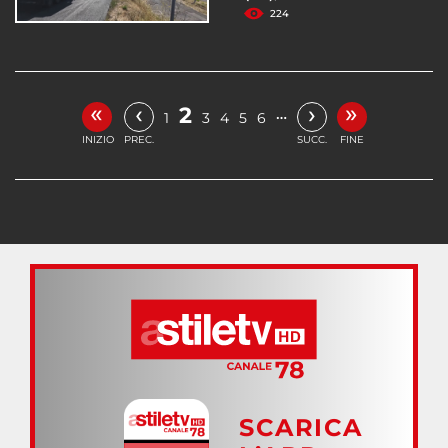
224
«
»
‹
›
2
…
1
3
4
5
6
INIZIO
PREC.
SUCC.
FINE
SCARICA