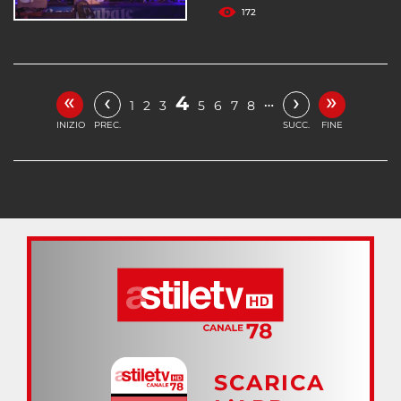
172
«
»
‹
›
4
…
1
2
3
5
6
7
8
INIZIO
PREC.
SUCC.
FINE
SCARICA