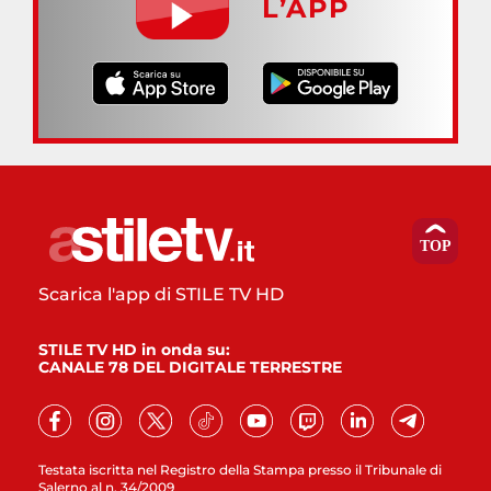
L’APP
Scarica l'app di STILE TV HD
STILE TV HD in onda su:
CANALE 78 DEL DIGITALE TERRESTRE
Testata iscritta nel Registro della Stampa presso il Tribunale di
Salerno al n. 34/2009