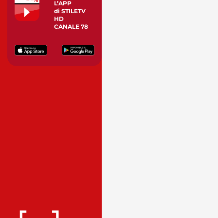
L’APP
di STILETV
HD
CANALE 78