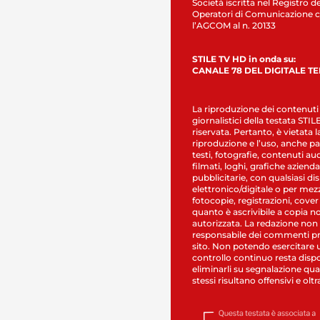
Società iscritta nel Registro de
Operatori di Comunicazione c
l’AGCOM al n. 20133
STILE TV HD in onda su:
CANALE 78 DEL DIGITALE T
La riproduzione dei contenuti
giornalistici della testata STI
riservata. Pertanto, è vietata l
riproduzione e l’uso, anche par
testi, fotografie, contenuti au
filmati, loghi, grafiche aziendal
pubblicitarie, con qualsiasi di
elettronico/digitale o per mez
fotocopie, registrazioni, cover
quanto è ascrivibile a copia n
autorizzata. La redazione non
responsabile dei commenti pr
sito. Non potendo esercitare 
controllo continuo resta dispo
eliminarli su segnalazione qual
stessi risultano offensivi e oltr