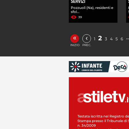
SERVIZI
Pozzuoli (Na), residenti e
sfol...
39
«
‹
2
1
3
4
5
6
INIZIO
PREC.
Testata iscritta nel Registro de
Stampa presso il Tribunale di 
n. 34/2009