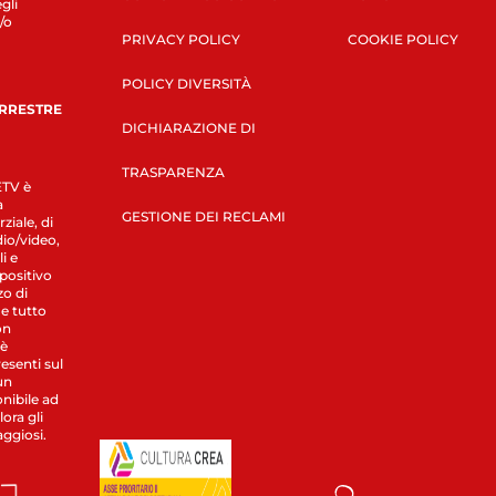
gli
/o
PRIVACY POLICY
COOKIE POLICY
POLICY DIVERSITÀ
ERRESTRE
DICHIARAZIONE DI
TRASPARENZA
LETV è
a
GESTIONE DEI RECLAMI
ziale, di
dio/video,
i e
spositivo
zo di
 e tutto
on
 è
esenti sul
un
nibile ad
ora gli
aggiosi.