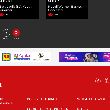
SERVIZI
SERVIZI
Battipaglia (Sa), Youth
Napoli Women Basket,
Summer ...
Bocchetti:...
51
211
»
›
…
SUCC.
FINE
lla
POLICY EDITORIALE
WHISTLEBLOWER
Salerno al
CODICE ETICO CONDOTTA
POLICY