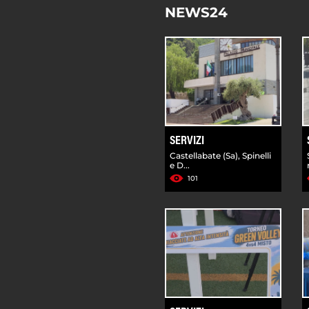
NEWS24
SERVIZI
Castellabate (Sa), Spinelli
e D...
101