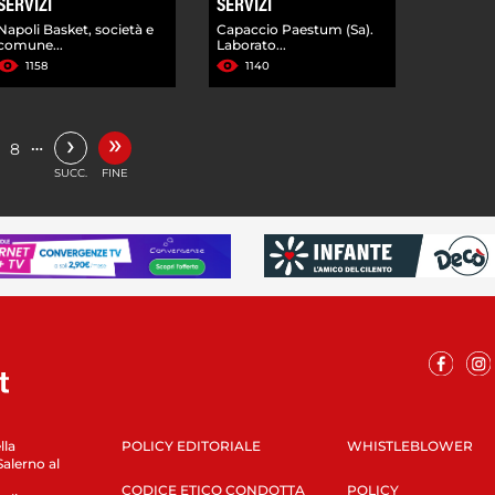
SERVIZI
SERVIZI
Napoli Basket, società e
Capaccio Paestum (Sa).
comune...
Laborato...
1158
1140
»
›
…
8
SUCC.
FINE
lla
POLICY EDITORIALE
WHISTLEBLOWER
Salerno al
CODICE ETICO CONDOTTA
POLICY