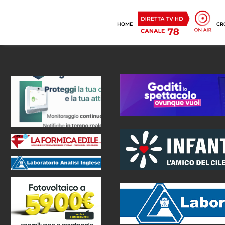
HOME
CR