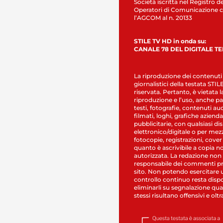
Società iscritta nel Registro de
Operatori di Comunicazione c
l’AGCOM al n. 20133
STILE TV HD in onda su:
CANALE 78 DEL DIGITALE T
La riproduzione dei contenuti
giornalistici della testata STI
riservata. Pertanto, è vietata l
riproduzione e l’uso, anche par
testi, fotografie, contenuti au
filmati, loghi, grafiche aziendal
pubblicitarie, con qualsiasi di
elettronico/digitale o per mez
fotocopie, registrazioni, cover
quanto è ascrivibile a copia n
autorizzata. La redazione non
responsabile dei commenti pr
sito. Non potendo esercitare 
controllo continuo resta dispo
eliminarli su segnalazione qual
stessi risultano offensivi e oltr