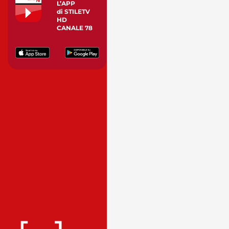
L’APP
di STILETV
HD
CANALE 78