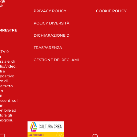
gli
/o
PRIVACY POLICY
COOKIE POLICY
POLICY DIVERSITÀ
ERRESTRE
DICHIARAZIONE DI
TRASPARENZA
LETV è
a
GESTIONE DEI RECLAMI
ziale, di
dio/video,
i e
spositivo
zo di
 e tutto
on
 è
esenti sul
un
nibile ad
ora gli
aggiosi.