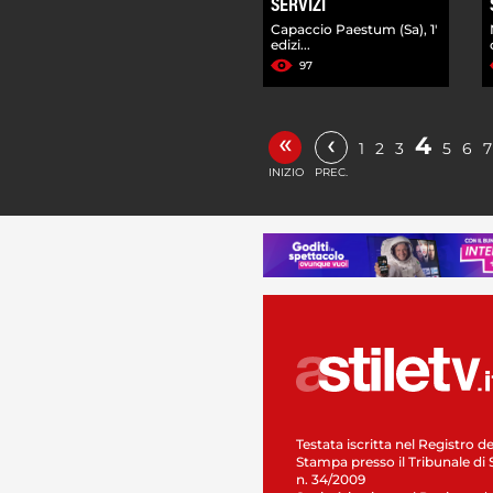
SERVIZI
Capaccio Paestum (Sa), 1'
edizi...
97
«
‹
4
1
2
3
5
6
7
INIZIO
PREC.
Testata iscritta nel Registro de
Stampa presso il Tribunale di 
n. 34/2009