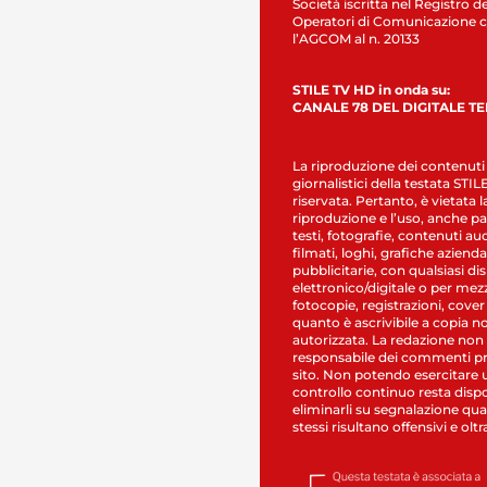
Società iscritta nel Registro de
Operatori di Comunicazione c
l’AGCOM al n. 20133
STILE TV HD in onda su:
CANALE 78 DEL DIGITALE T
La riproduzione dei contenuti
giornalistici della testata STI
riservata. Pertanto, è vietata l
riproduzione e l’uso, anche par
testi, fotografie, contenuti au
filmati, loghi, grafiche aziendal
pubblicitarie, con qualsiasi di
elettronico/digitale o per mez
fotocopie, registrazioni, cover
quanto è ascrivibile a copia n
autorizzata. La redazione non
responsabile dei commenti pr
sito. Non potendo esercitare 
controllo continuo resta dispo
eliminarli su segnalazione qual
stessi risultano offensivi e oltr