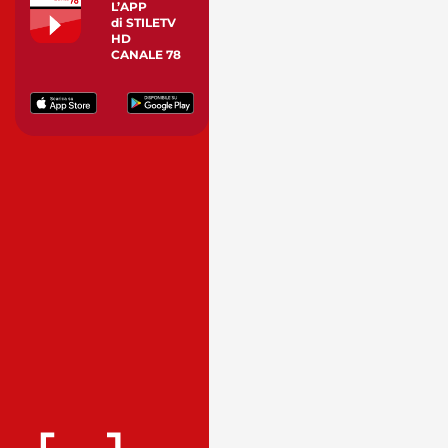
L’APP
di STILETV
HD
CANALE 78