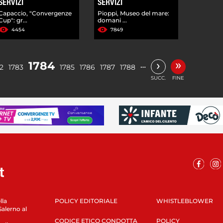
SERVIZI
SERVIZI
Capaccio, "Convergenze
Pioppi, Museo del mare:
Cup": gr...
domani ...
4454
7849
»
›
1784
…
2
1783
1785
1786
1787
1788
SUCC.
FINE
lla
POLICY EDITORIALE
WHISTLEBLOWER
Salerno al
CODICE ETICO CONDOTTA
POLICY