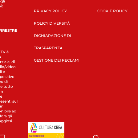
gli
/o
PRIVACY POLICY
COOKIE POLICY
POLICY DIVERSITÀ
ERRESTRE
DICHIARAZIONE DI
TRASPARENZA
LETV è
a
GESTIONE DEI RECLAMI
ziale, di
dio/video,
i e
spositivo
zo di
 e tutto
on
 è
esenti sul
un
nibile ad
ora gli
aggiosi.