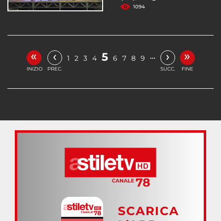
1094
«
»
‹
›
5
…
1
2
3
4
6
7
8
9
INIZIO
PREC.
SUCC.
FINE
SCARICA