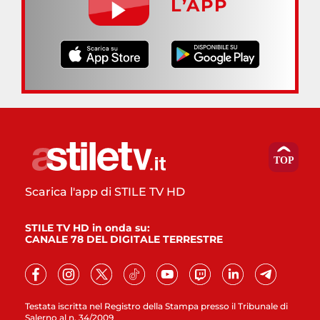
L’APP
Scarica l'app di STILE TV HD
STILE TV HD in onda su:
CANALE 78 DEL DIGITALE TERRESTRE
Testata iscritta nel Registro della Stampa presso il Tribunale di
Salerno al n. 34/2009