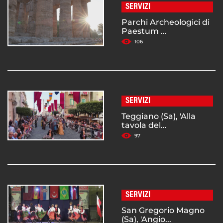
SERVIZI
Parchi Archeologici di
Paestum ...
106
SERVIZI
Teggiano (Sa), 'Alla
tavola del...
97
SERVIZI
San Gregorio Magno
(Sa), 'Angio...