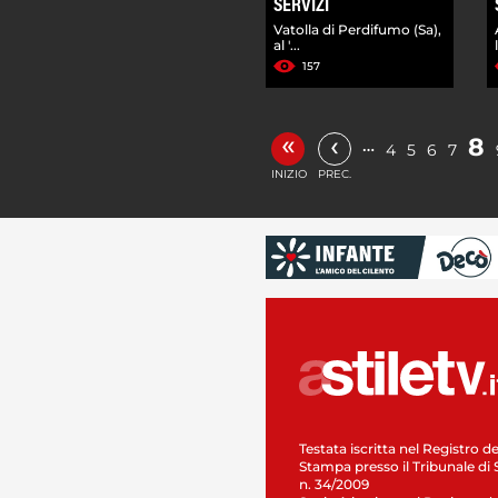
SERVIZI
Vatolla di Perdifumo (Sa),
al '...
157
«
‹
8
…
4
5
6
7
INIZIO
PREC.
Testata iscritta nel Registro de
Stampa presso il Tribunale di 
n. 34/2009