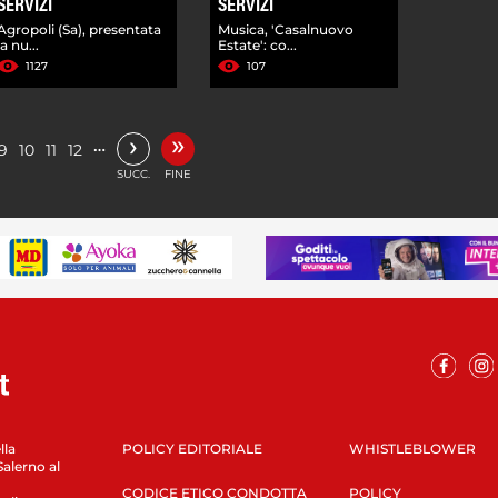
SERVIZI
SERVIZI
Agropoli (Sa), presentata
Musica, 'Casalnuovo
la nu...
Estate': co...
1127
107
»
›
…
9
10
11
12
SUCC.
FINE
lla
POLICY EDITORIALE
WHISTLEBLOWER
Salerno al
CODICE ETICO CONDOTTA
POLICY