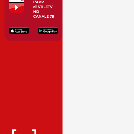
L’APP
di STILETV
HD
CANALE 78