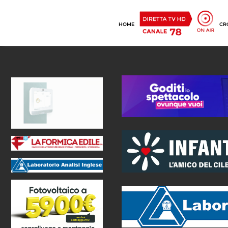
HOME
CR