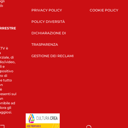
gli
/o
PRIVACY POLICY
COOKIE POLICY
POLICY DIVERSITÀ
ERRESTRE
DICHIARAZIONE DI
TRASPARENZA
LETV è
a
GESTIONE DEI RECLAMI
ziale, di
dio/video,
i e
spositivo
zo di
 e tutto
on
 è
esenti sul
un
nibile ad
ora gli
aggiosi.