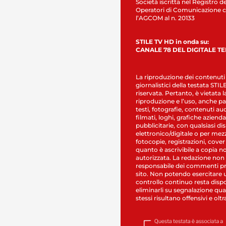
Società iscritta nel Registro de
Operatori di Comunicazione c
l’AGCOM al n. 20133
STILE TV HD in onda su:
CANALE 78 DEL DIGITALE T
La riproduzione dei contenuti
giornalistici della testata STI
riservata. Pertanto, è vietata l
riproduzione e l’uso, anche par
testi, fotografie, contenuti au
filmati, loghi, grafiche aziendal
pubblicitarie, con qualsiasi di
elettronico/digitale o per mez
fotocopie, registrazioni, cover
quanto è ascrivibile a copia n
autorizzata. La redazione non
responsabile dei commenti pr
sito. Non potendo esercitare 
controllo continuo resta dispo
eliminarli su segnalazione qual
stessi risultano offensivi e oltr