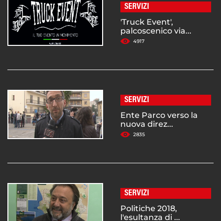
SERVIZI
'Truck Event',
palcoscenico via...
4917
SERVIZI
Ente Parco verso la
nuova direz...
2835
SERVIZI
Politiche 2018,
l'esultanza di ...