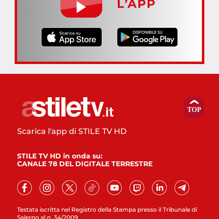
L’APP
Scarica l'app di STILE TV HD
STILE TV HD in onda su:
CANALE 78 DEL DIGITALE TERRESTRE
Testata iscritta nel Registro della Stampa presso il Tribunale di
Salerno al n. 34/2009