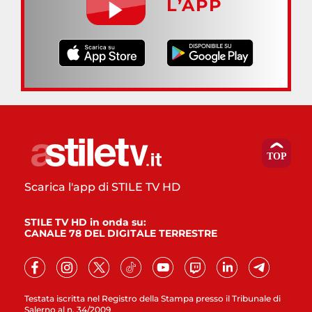
L’APP
Scarica l'app di STILE TV HD
STILE TV HD in onda su:
CANALE 78 DEL DIGITALE TERRESTRE
Testata iscritta nel Registro della Stampa presso il Tribunale di
Salerno al n. 34/2009