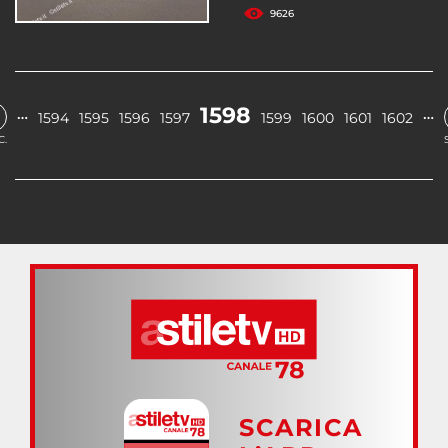
9626
1598
…
…
1594
1595
1596
1597
1599
1600
1601
1602
C.
SCARICA