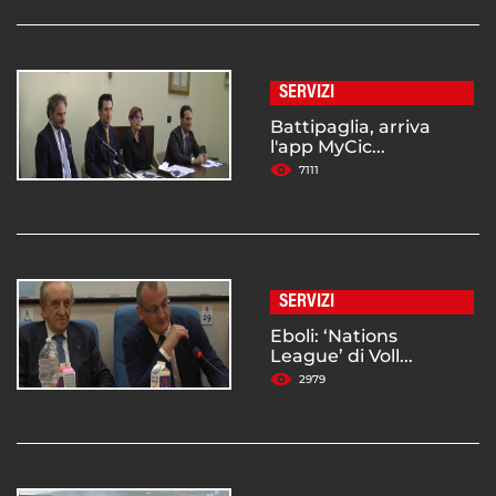
SERVIZI
Battipaglia, arriva
l'app MyCic...
7111
SERVIZI
Eboli: ‘Nations
League’ di Voll...
2979