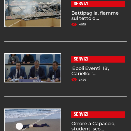
SERVIZI
Battipaglia, fiamme
sul tetto d...
4019
SERVIZI
'Eboli Eventi '18',
Cariello: "...
3496
SERVIZI
Orrore a Capaccio,
studenti sco...