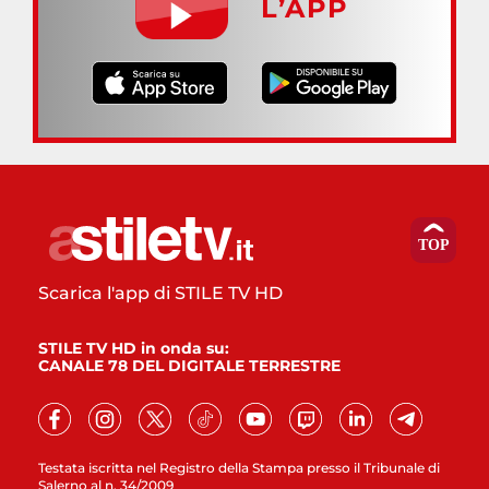
L’APP
Scarica l'app di STILE TV HD
STILE TV HD in onda su:
CANALE 78 DEL DIGITALE TERRESTRE
Testata iscritta nel Registro della Stampa presso il Tribunale di
Salerno al n. 34/2009