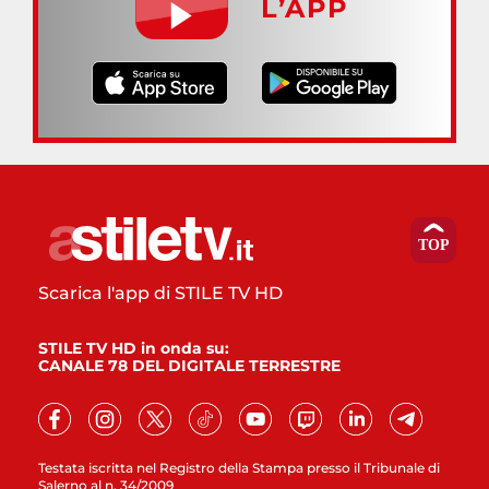
L’APP
Scarica l'app di STILE TV HD
STILE TV HD in onda su:
CANALE 78 DEL DIGITALE TERRESTRE
Testata iscritta nel Registro della Stampa presso il Tribunale di
Salerno al n. 34/2009