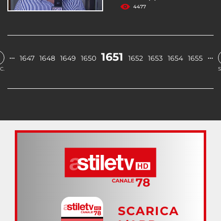
4477
1651
…
…
1647
1648
1649
1650
1652
1653
1654
1655
C.
S
SCARICA