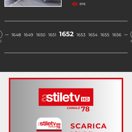
5115
1652
…
…
1648
1649
1650
1651
1653
1654
1655
1656
C.
SCARICA