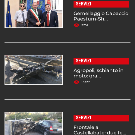
SERVIZI
Gemellaggio Capaccio
Paestum-Sh...
3251
SERVIZI
Agropoli, schianto in
moto: gra...
13327
SERVIZI
Frontale a
Castellabate: due fe...