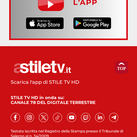
L’APP
Scarica l'app di STILE TV HD
STILE TV HD in onda su:
CANALE 78 DEL DIGITALE TERRESTRE
Testata iscritta nel Registro della Stampa presso il Tribunale di
Salerno al n. 34/2009