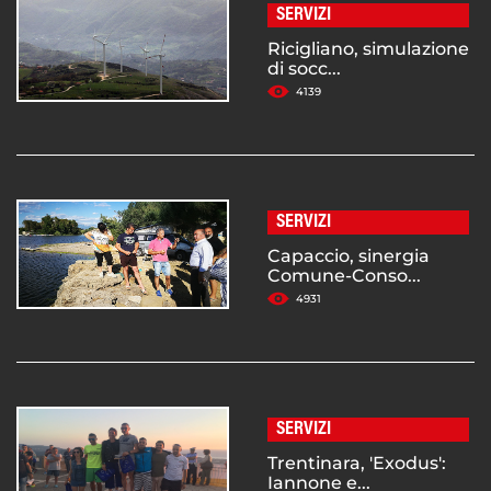
SERVIZI
Ricigliano, simulazione
di socc...
4139
SERVIZI
Capaccio, sinergia
Comune-Conso...
4931
SERVIZI
Trentinara, 'Exodus':
Iannone e...