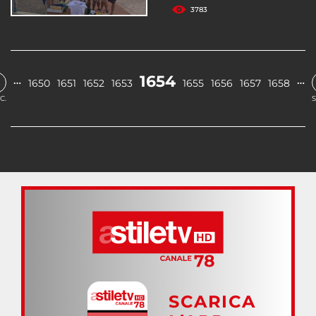
3783
1654
…
…
1650
1651
1652
1653
1655
1656
1657
1658
C.
S
SCARICA