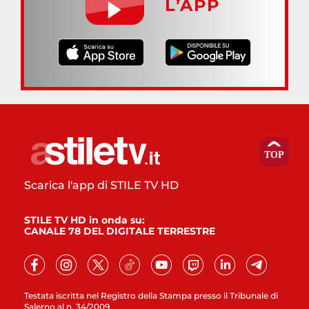
L’APP
Scarica l'app di STILE TV HD
STILE TV HD in onda su:
CANALE 78 DEL DIGITALE TERRESTRE
Testata iscritta nel Registro della Stampa presso il Tribunale di
Salerno al n. 34/2009