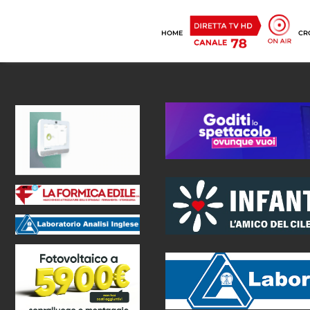
HOME
CR