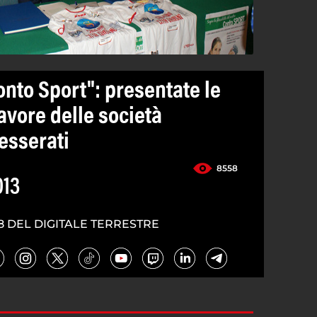
onto Sport": presentate le
avore delle società
tesserati
8558
013
8 DEL DIGITALE TERRESTRE