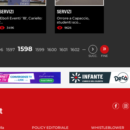
SERVIZI
SERVIZI
'Eboli Eventi '18', Cariello:
Orrore a Capaccio,
"...
studenti sco...
3496
9626
»
›
1598
…
96
1597
1599
1600
1601
1602
SUCC.
FINE
lla
POLICY EDITORIALE
WHISTLEBLOWER