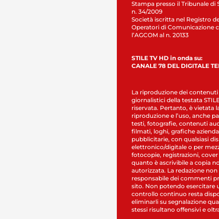
Stampa presso il Tribunale di 
n. 34/2009
Società iscritta nel Registro de
Operatori di Comunicazione c
l’AGCOM al n. 20133
STILE TV HD in onda su:
CANALE 78 DEL DIGITALE T
La riproduzione dei contenuti
giornalistici della testata STI
riservata. Pertanto, è vietata l
riproduzione e l’uso, anche par
testi, fotografie, contenuti au
filmati, loghi, grafiche aziendal
pubblicitarie, con qualsiasi di
elettronico/digitale o per mez
fotocopie, registrazioni, cover
quanto è ascrivibile a copia n
autorizzata. La redazione non
responsabile dei commenti pr
sito. Non potendo esercitare 
controllo continuo resta dispo
eliminarli su segnalazione qual
stessi risultano offensivi e oltr