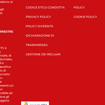
Salerno al
CODICE ETICO CONDOTTA
POLICY
gli
/o
PRIVACY POLICY
COOKIE POLICY
POLICY DIVERSITÀ
ERRESTRE
DICHIARAZIONE DI
TRASPARENZA
LETV è
a
GESTIONE DEI RECLAMI
ziale, di
dio/video,
i e
spositivo
zo di
 e tutto
on
 è
esenti sul
un
nibile ad
ora gli
aggiosi.