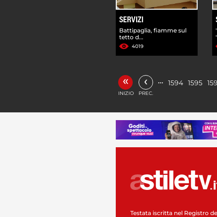
SERVIZI
Battipaglia, fiamme sul
tetto d...
4019
«
‹
…
1594
1595
15
INIZIO
PREC.
Testata iscritta nel Registro de