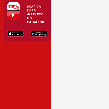
SCARICA
L’APP
di STILETV
HD
CANALE 78