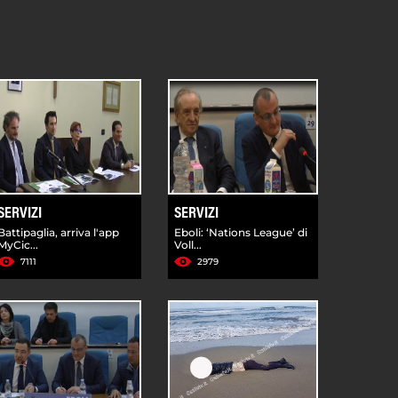
SERVIZI
SERVIZI
Battipaglia, arriva l'app
Eboli: ‘Nations League’ di
MyCic...
Voll...
7111
2979