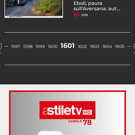
Eboli, paura
sull’Aversana: aut...
6185
1601
…
…
1597
1598
1599
1600
1602
1603
1604
1605
.