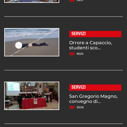
3497
SERVIZI
Orrore a Capaccio,
studenti sco...
9626
SERVIZI
San Gregorio Magno,
convegno di...
3506