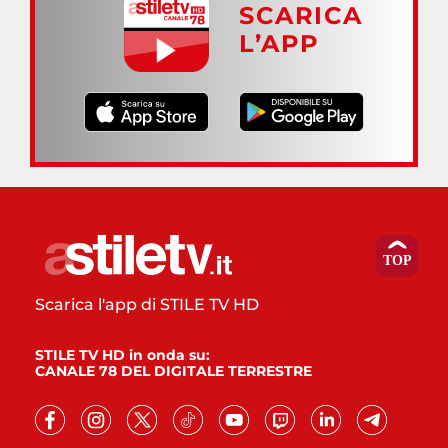
SCARICA
L’APP
Scarica l'app di STILE TV HD
STILE TV HD in onda su:
CANALE 78 DEL DIGITALE TERRESTRE