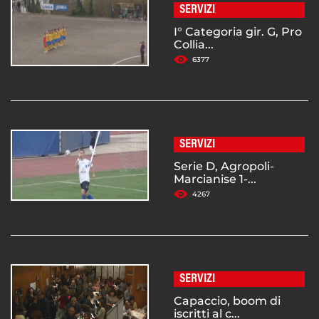
SERVIZI
I° Categoria gir. G, Pro
Collia...
6377
SERVIZI
Serie D, Agropoli-
Marcianise 1-...
4267
SERVIZI
Capaccio, boom di
iscritti al c...