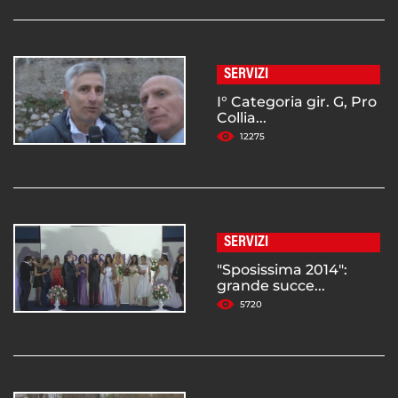
SERVIZI
I° Categoria gir. G, Pro
Collia...
12275
SERVIZI
"Sposissima 2014":
grande succe...
5720