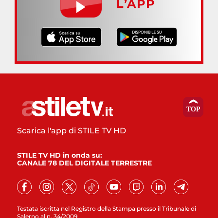
L’APP
Scarica l'app di STILE TV HD
STILE TV HD in onda su:
CANALE 78 DEL DIGITALE TERRESTRE
Testata iscritta nel Registro della Stampa presso il Tribunale di
Salerno al n. 34/2009