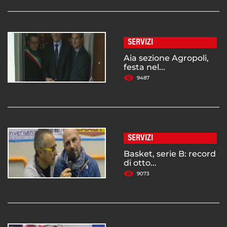
SERVIZI
Aia sezione Agropoli,
festa nel...
9487
SERVIZI
Basket, serie B: record
di otto...
9073