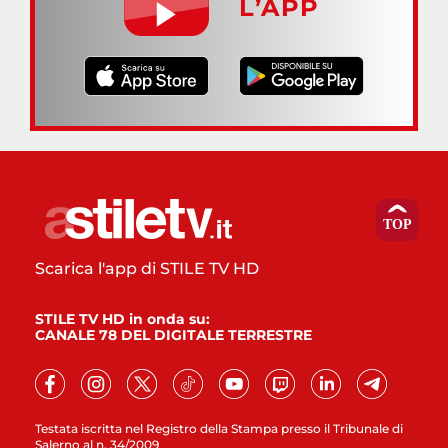
L’APP
Scarica l'app di STILE TV HD
STILE TV HD in onda su:
CANALE 78 DEL DIGITALE TERRESTRE
Testata iscritta nel Registro della Stampa presso il Tribunale di
Salerno al n. 34/2009