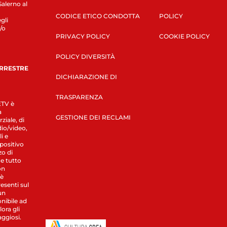
Salerno al
CODICE ETICO CONDOTTA
POLICY
gli
/o
PRIVACY POLICY
COOKIE POLICY
POLICY DIVERSITÀ
ERRESTRE
DICHIARAZIONE DI
TRASPARENZA
LETV è
a
GESTIONE DEI RECLAMI
ziale, di
dio/video,
i e
spositivo
zo di
 e tutto
on
 è
esenti sul
un
nibile ad
ora gli
aggiosi.