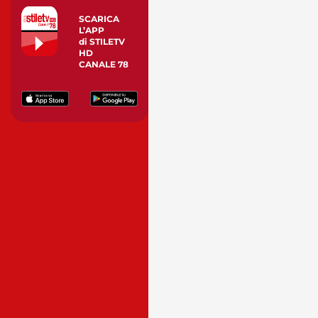
SCARICA
L’APP
di STILETV
HD
CANALE 78