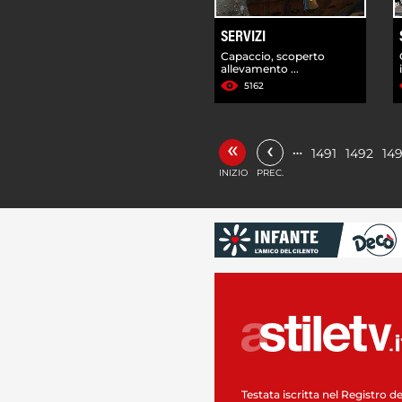
SERVIZI
Capaccio, scoperto
allevamento ...
5162
«
‹
…
1491
1492
14
INIZIO
PREC.
Testata iscritta nel Registro de