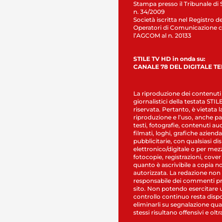
Stampa presso il Tribunale di 
n. 34/2009
Società iscritta nel Registro de
Operatori di Comunicazione c
l’AGCOM al n. 20133
STILE TV HD in onda su:
CANALE 78 DEL DIGITALE T
La riproduzione dei contenuti
giornalistici della testata STI
riservata. Pertanto, è vietata l
riproduzione e l’uso, anche par
testi, fotografie, contenuti au
filmati, loghi, grafiche aziendal
pubblicitarie, con qualsiasi di
elettronico/digitale o per mez
fotocopie, registrazioni, cover
quanto è ascrivibile a copia n
autorizzata. La redazione non
responsabile dei commenti pr
sito. Non potendo esercitare 
controllo continuo resta dispo
eliminarli su segnalazione qual
stessi risultano offensivi e oltr