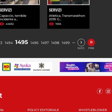
SERVIZI
SERVIZI
Capaccio, terribile
Atletica, Transmarathon
incidente a...
2019: G...
44632
1556
»
›
1495
…
93
1494
1496
1497
1498
1499
SUCC.
FINE
lla
POLICY EDITORIALE
WHISTLEBLOWER