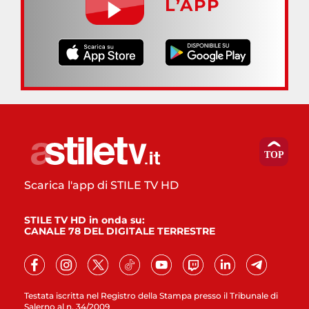
L’APP
Scarica l'app di STILE TV HD
STILE TV HD in onda su:
CANALE 78 DEL DIGITALE TERRESTRE
Testata iscritta nel Registro della Stampa presso il Tribunale di
Salerno al n. 34/2009