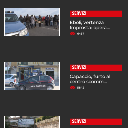
SERVIZI
Eboli, vertenza
Improsta: opera...
6457
SERVIZI
Capaccio, furto al
centro scomm...
5842
SERVIZI