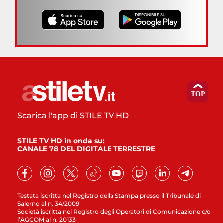
Scarica l'app di STILE TV HD
STILE TV HD in onda su:
CANALE 78 DEL DIGITALE TERRESTRE
Testata iscritta nel Registro della Stampa presso il Tribunale di
Salerno al n. 34/2009
Società iscritta nel Registro degli Operatori di Comunicazione c/o
l’AGCOM al n. 20133