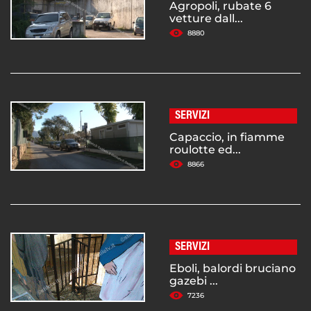
Agropoli, rubate 6
vetture dall...
8880
SERVIZI
Capaccio, in fiamme
roulotte ed...
8866
SERVIZI
Eboli, balordi bruciano
gazebi ...
7236