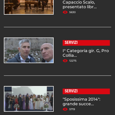
Capaccio Scalo,
presentato libr...
5630
SERVIZI
I° Categoria gir. G, Pro
Collia...
12275
SERVIZI
"Sposissima 2014":
grande succe...
5719