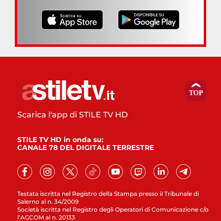
Scarica l'app di STILE TV HD
STILE TV HD in onda su:
CANALE 78 DEL DIGITALE TERRESTRE
Testata iscritta nel Registro della Stampa presso il Tribunale di
Salerno al n. 34/2009
Società iscritta nel Registro degli Operatori di Comunicazione c/o
l’AGCOM al n. 20133