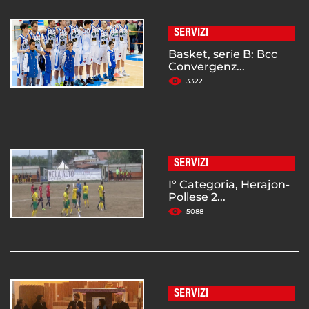
SERVIZI
Basket, serie B: Bcc
Convergenz...
3322
SERVIZI
I° Categoria, Herajon-
Pollese 2...
5088
SERVIZI