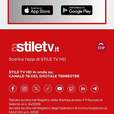
Scarica l'app di STILE TV HD
STILE TV HD in onda su:
CANALE 78 DEL DIGITALE TERRESTRE
Testata iscritta nel Registro della Stampa presso il Tribunale di
Salerno al n. 34/2009
Società iscritta nel Registro degli Operatori di Comunicazione c/o
l’AGCOM al n. 20133