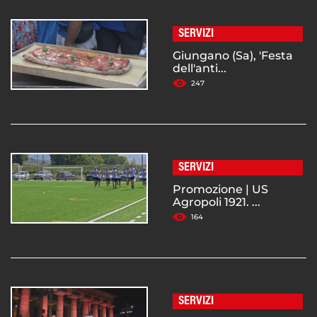
SERVIZI
Giungano (Sa), 'Festa
dell'anti...
247
SERVIZI
Promozione | US
Agropoli 1921. ...
164
SERVIZI