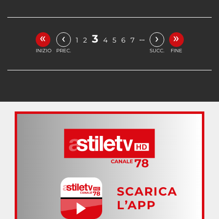
«
»
‹
›
3
…
1
2
4
5
6
7
INIZIO
PREC.
SUCC.
FINE
SCARICA
L’APP