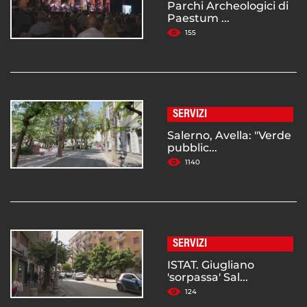
Parchi Archeologici di
Paestum ...
155
SERVIZI
Salerno, Avella: "Verde
pubblic...
1140
SERVIZI
ISTAT. Giugliano
'sorpassa' Sal...
124