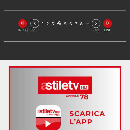
«
»
‹
›
4
…
1
2
3
5
6
7
8
INIZIO
PREC.
SUCC.
FINE
SCARICA
L’APP