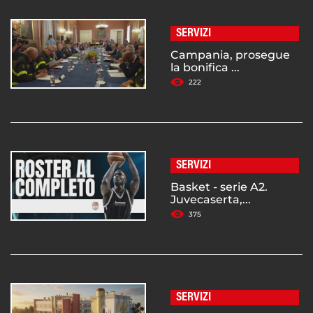
SERVIZI
Campania, prosegue
la bonifica ...
222
SERVIZI
Basket - serie A2.
Juvecaserta,...
375
SERVIZI