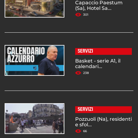
Capaccio Paestum
(Sa), Hotel Sa...
301
SERVIZI
Basket - serie A1, il
calendari...
238
SERVIZI
Pozzuoli (Na), residenti
e sfol...
66