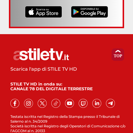
Scarica l'app di STILE TV HD
STILE TV HD in onda su:
CANALE 78 DEL DIGITALE TERRESTRE
Testata iscritta nel Registro della Stampa presso il Tribunale di
Salerno al n. 34/2009
Società iscritta nel Registro degli Operatori di Comunicazione c/o
l’AGCOM al n. 20133