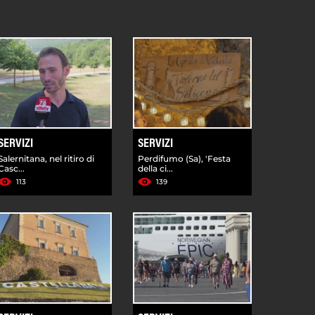
SERVIZI
SERVIZI
Salernitana, nel ritiro di
Perdifumo (Sa), 'Festa
Casc...
della ci...
113
139