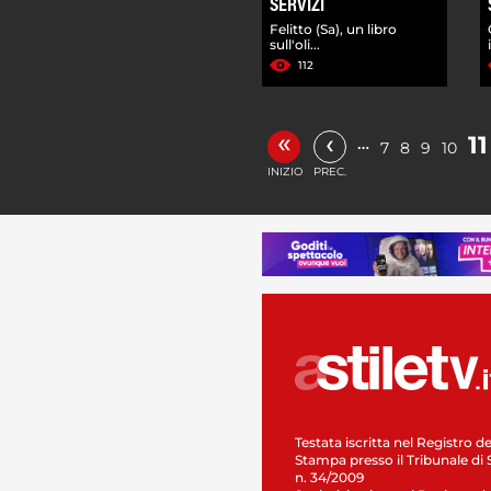
SERVIZI
Felitto (Sa), un libro
sull'oli...
112
«
‹
11
…
7
8
9
10
INIZIO
PREC.
Testata iscritta nel Registro de
Stampa presso il Tribunale di 
n. 34/2009