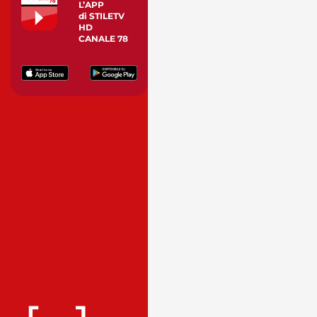
L’APP
di STILETV
HD
CANALE 78