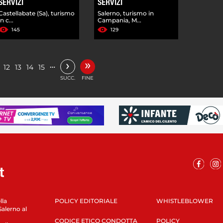
SERVIZI
SERVIZI
Castellabate (Sa), turismo
Salerno, turismo in
in c...
Campania, M...
145
129
»
›
…
12
13
14
15
SUCC.
FINE
lla
POLICY EDITORIALE
WHISTLEBLOWER
Salerno al
CODICE ETICO CONDOTTA
POLICY