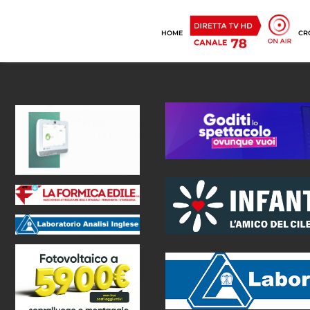
HOME
CR