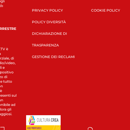
gli
/o
PRIVACY POLICY
COOKIE POLICY
POLICY DIVERSITÀ
ERRESTRE
DICHIARAZIONE DI
TRASPARENZA
LETV è
a
GESTIONE DEI RECLAMI
ziale, di
dio/video,
i e
spositivo
zo di
 e tutto
on
 è
esenti sul
un
nibile ad
ora gli
aggiosi.