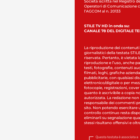
Società iscritta nel Registro de
Operatori di Comunicazione c
l’AGCOM al n. 20133
STILE TV HD in onda su:
CANALE 78 DEL DIGITALE T
La riproduzione dei contenuti
giornalistici della testata STI
riservata. Pertanto, è vietata l
riproduzione e l’uso, anche par
testi, fotografie, contenuti au
filmati, loghi, grafiche aziendal
pubblicitarie, con qualsiasi di
elettronico/digitale o per mez
fotocopie, registrazioni, cover
quanto è ascrivibile a copia n
autorizzata. La redazione non
responsabile dei commenti pr
sito. Non potendo esercitare 
controllo continuo resta dispo
eliminarli su segnalazione qual
stessi risultano offensivi e oltr