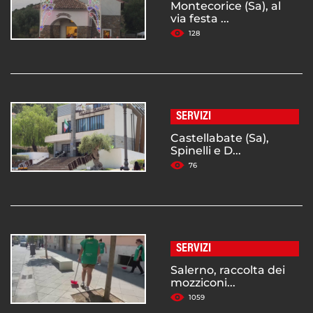
Montecorice (Sa), al
via festa ...
128
SERVIZI
Castellabate (Sa),
Spinelli e D...
76
SERVIZI
Salerno, raccolta dei
mozziconi...
1059