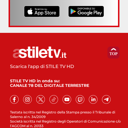
Scarica l'app di STILE TV HD
STILE TV HD in onda su:
CANALE 78 DEL DIGITALE TERRESTRE
Testata iscritta nel Registro della Stampa presso il Tribunale di
Salerno al n. 34/2009
Società iscritta nel Registro degli Operatori di Comunicazione c/o
l’AGCOM al n. 20133