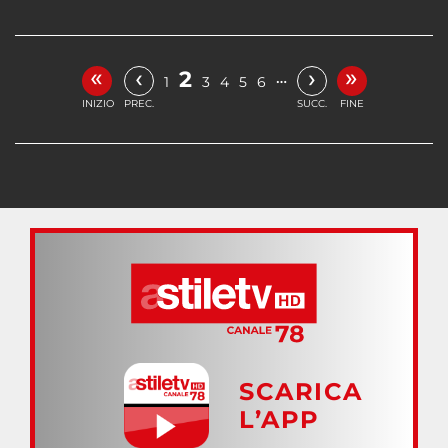
«
»
‹
›
2
…
1
3
4
5
6
INIZIO
PREC.
SUCC.
FINE
SCARICA
L’APP