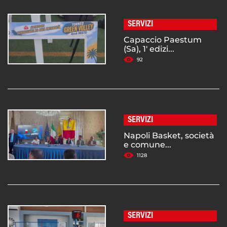
SERVIZI
Capaccio Paestum
(Sa), 1' edizi...
92
SERVIZI
Napoli Basket, società
e comune...
1128
SERVIZI