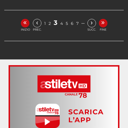
«
»
‹
›
3
…
1
2
4
5
6
7
INIZIO
PREC.
SUCC.
FINE
SCARICA
L’APP