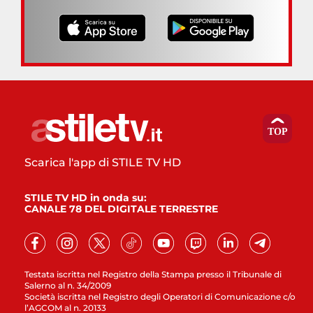
Scarica l'app di STILE TV HD
STILE TV HD in onda su:
CANALE 78 DEL DIGITALE TERRESTRE
Testata iscritta nel Registro della Stampa presso il Tribunale di
Salerno al n. 34/2009
Società iscritta nel Registro degli Operatori di Comunicazione c/o
l’AGCOM al n. 20133