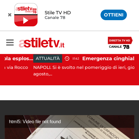
Stile TV HD
OTTIENI
Canale 78
Salerno, colpi di pistola esplosi a Pastena: paura tra i residenti
ATTUALITÀ
15:42
a Rocco
NAPOLI. Si è svolto nel pomeriggio di ieri, giovedì 6
agosto,...
html5: Video file not found