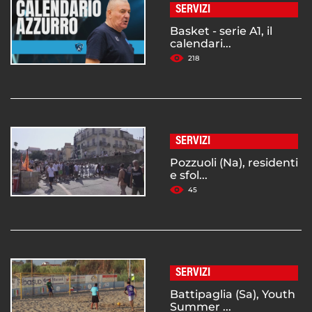
SERVIZI
Basket - serie A1, il
calendari...
218
SERVIZI
Pozzuoli (Na), residenti
e sfol...
45
SERVIZI
Battipaglia (Sa), Youth
Summer ...