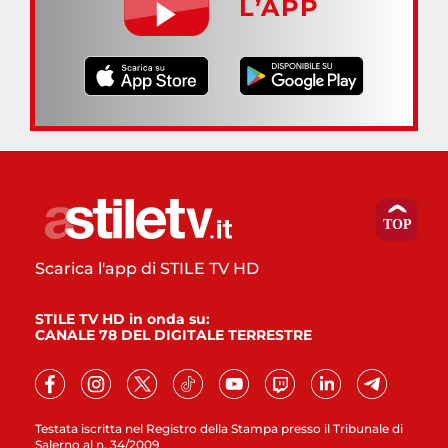
L’APP
Scarica l'app di STILE TV HD
STILE TV HD in onda su:
CANALE 78 DEL DIGITALE TERRESTRE
Testata iscritta nel Registro della Stampa presso il Tribunale di
Salerno al n. 34/2009