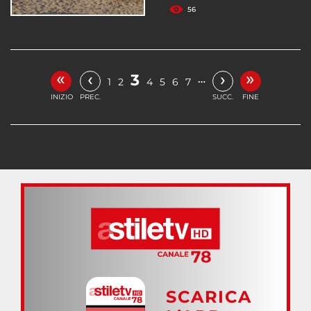
56
«
»
‹
›
3
…
1
2
4
5
6
7
INIZIO
PREC.
SUCC.
FINE
SCARICA