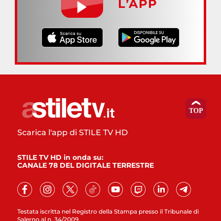
L’APP
Scarica l'app di STILE TV HD
STILE TV HD in onda su:
CANALE 78 DEL DIGITALE TERRESTRE
Testata iscritta nel Registro della Stampa presso il Tribunale di
Salerno al n. 34/2009