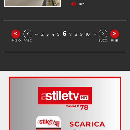
307
«
»
‹
›
6
…
…
2
3
4
5
7
8
9
10
INIZIO
PREC.
SUCC.
FINE
SCARICA