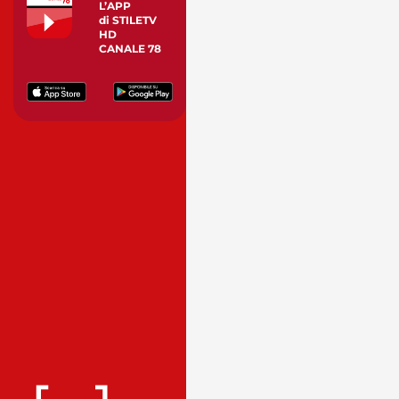
L’APP
di STILETV
HD
CANALE 78