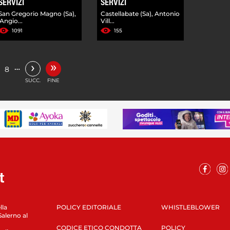
SERVIZI
SERVIZI
San Gregorio Magno (Sa),
Castellabate (Sa), Antonio
'Angio...
Vill...
1091
155
»
›
…
8
SUCC.
FINE
lla
POLICY EDITORIALE
WHISTLEBLOWER
Salerno al
CODICE ETICO CONDOTTA
POLICY