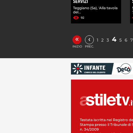
SERVIZI
Teggiano (Sa), 'Alla tavola
del...
92
«
‹
4
1
2
3
5
6
7
INIZIO
PREC.
Testata iscritta nel Registro de
Stampa presso il Tribunale di 
n. 34/2009