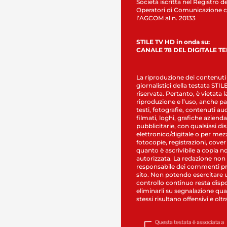
Società iscritta nel Registro de
Operatori di Comunicazione c
l’AGCOM al n. 20133
STILE TV HD in onda su:
CANALE 78 DEL DIGITALE T
La riproduzione dei contenuti
giornalistici della testata STI
riservata. Pertanto, è vietata l
riproduzione e l’uso, anche par
testi, fotografie, contenuti au
filmati, loghi, grafiche aziendal
pubblicitarie, con qualsiasi di
elettronico/digitale o per mez
fotocopie, registrazioni, cover
quanto è ascrivibile a copia n
autorizzata. La redazione non
responsabile dei commenti pr
sito. Non potendo esercitare 
controllo continuo resta dispo
eliminarli su segnalazione qual
stessi risultano offensivi e oltr