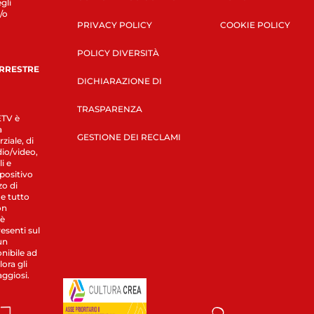
gli
/o
PRIVACY POLICY
COOKIE POLICY
POLICY DIVERSITÀ
ERRESTRE
DICHIARAZIONE DI
TRASPARENZA
LETV è
a
GESTIONE DEI RECLAMI
ziale, di
dio/video,
i e
spositivo
zo di
 e tutto
on
 è
esenti sul
un
nibile ad
ora gli
aggiosi.