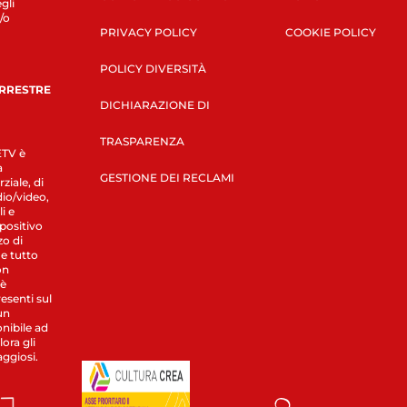
gli
/o
PRIVACY POLICY
COOKIE POLICY
POLICY DIVERSITÀ
ERRESTRE
DICHIARAZIONE DI
TRASPARENZA
LETV è
a
GESTIONE DEI RECLAMI
ziale, di
dio/video,
i e
spositivo
zo di
 e tutto
on
 è
esenti sul
un
nibile ad
ora gli
aggiosi.