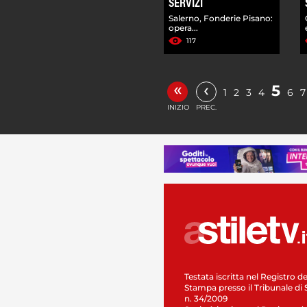
SERVIZI
Salerno, Fonderie Pisano:
opera...
117
«
‹
5
1
2
3
4
6
7
INIZIO
PREC.
Testata iscritta nel Registro de
Stampa presso il Tribunale di 
n. 34/2009