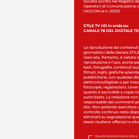
Società iscritta nel Registro de
Operatori di Comunicazione c
l’AGCOM al n. 20133
STILE TV HD in onda su:
CANALE 78 DEL DIGITALE T
La riproduzione dei contenuti
giornalistici della testata STI
riservata. Pertanto, è vietata l
riproduzione e l’uso, anche par
testi, fotografie, contenuti au
filmati, loghi, grafiche aziendal
pubblicitarie, con qualsiasi di
elettronico/digitale o per mez
fotocopie, registrazioni, cover
quanto è ascrivibile a copia n
autorizzata. La redazione non
responsabile dei commenti pr
sito. Non potendo esercitare 
controllo continuo resta dispo
eliminarli su segnalazione qual
stessi risultano offensivi e oltr