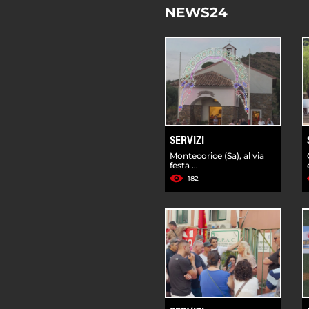
NEWS24
SERVIZI
Montecorice (Sa), al via
festa ...
182