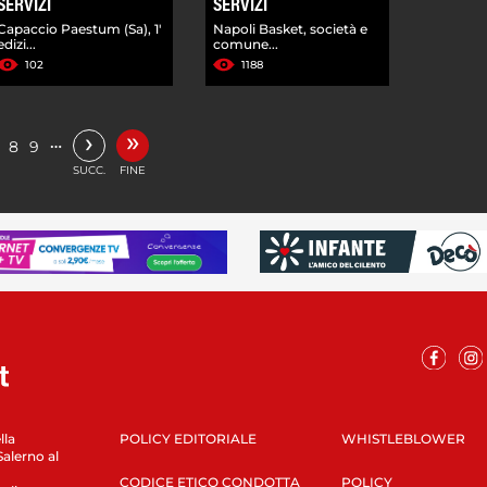
SERVIZI
SERVIZI
Capaccio Paestum (Sa), 1'
Napoli Basket, società e
edizi...
comune...
102
1188
»
›
…
8
9
SUCC.
FINE
lla
POLICY EDITORIALE
WHISTLEBLOWER
Salerno al
CODICE ETICO CONDOTTA
POLICY