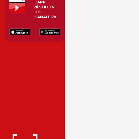
L’APP
di STILETV
HD
CANALE 78