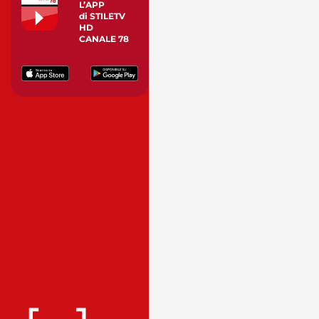
L’APP
di STILETV
HD
CANALE 78