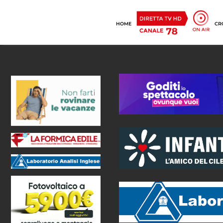
HOME
CR