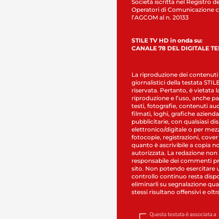
Società iscritta nel Registro de
Operatori di Comunicazione c
l’AGCOM al n. 20133
STILE TV HD in onda su:
CANALE 78 DEL DIGITALE T
La riproduzione dei contenuti
giornalistici della testata STI
riservata. Pertanto, è vietata l
riproduzione e l’uso, anche par
testi, fotografie, contenuti au
filmati, loghi, grafiche aziendal
pubblicitarie, con qualsiasi di
elettronico/digitale o per mez
fotocopie, registrazioni, cover
quanto è ascrivibile a copia n
autorizzata. La redazione non
responsabile dei commenti pr
sito. Non potendo esercitare 
controllo continuo resta dispo
eliminarli su segnalazione qual
stessi risultano offensivi e oltr