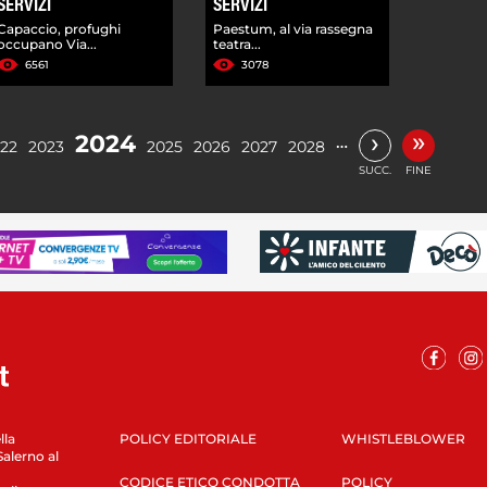
SERVIZI
SERVIZI
Capaccio, profughi
Paestum, al via rassegna
occupano Via...
teatra...
6561
3078
»
›
2024
…
22
2023
2025
2026
2027
2028
SUCC.
FINE
lla
POLICY EDITORIALE
WHISTLEBLOWER
Salerno al
CODICE ETICO CONDOTTA
POLICY