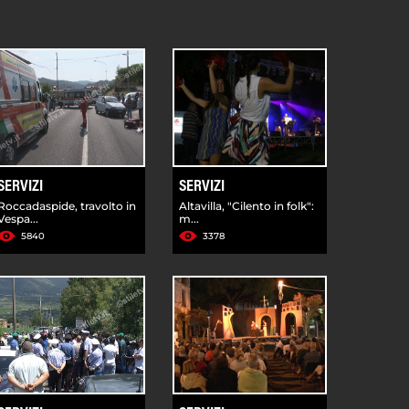
SERVIZI
SERVIZI
Roccadaspide, travolto in
Altavilla, "Cilento in folk":
Vespa...
m...
5840
3378