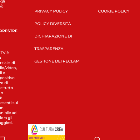
gli
/o
PRIVACY POLICY
COOKIE POLICY
POLICY DIVERSITÀ
ERRESTRE
DICHIARAZIONE DI
TRASPARENZA
LETV è
a
GESTIONE DEI RECLAMI
ziale, di
dio/video,
i e
spositivo
zo di
 e tutto
on
 è
esenti sul
un
nibile ad
ora gli
aggiosi.