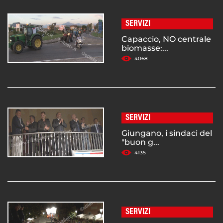
SERVIZI
Capaccio, NO centrale
biomasse:...
4068
SERVIZI
Giungano, i sindaci del
"buon g...
4135
SERVIZI