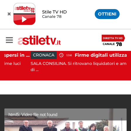
Stile TV HD
OTTIENI
Canale 78
Tramonti, 19 scout dispersi in montagna salvati dai vigili del fuoco
CRONACA
12:41
luci
SALA CONSILINA. Si ritrovano liquidatori e amministrat
di ...
html5: Video file not found