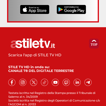
Scarica l'app di STILE TV HD
STILE TV HD in onda su:
CANALE 78 DEL DIGITALE TERRESTRE
Testata iscritta nel Registro della Stampa presso il Tribunale di
Salerno al n. 34/2009
Società iscritta nel Registro degli Operatori di Comunicazione c/o
l’AGCOM al n. 20133