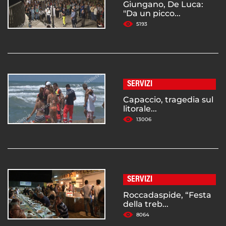
Giungano, De Luca:
"Da un picco...
5193
SERVIZI
Capaccio, tragedia sul
litorale...
13006
SERVIZI
Roccadaspide, “Festa
della treb...
8064