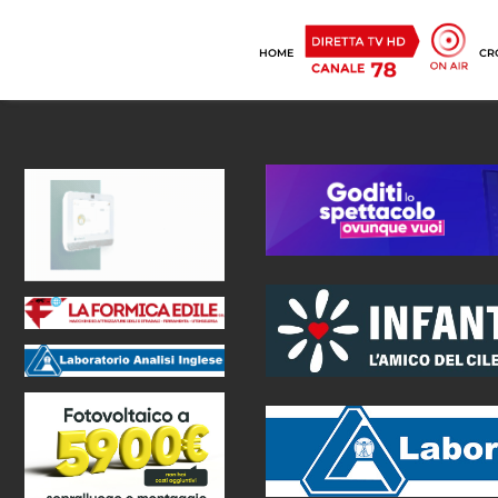
HOME
CR