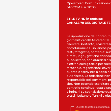
Operatori di Comunicazione c
l’AGCOM al n. 20133
STILE TV HD in onda su:
CANALE 78 DEL DIGITALE T
La riproduzione dei contenuti
giornalistici della testata STI
riservata. Pertanto, è vietata l
riproduzione e l’uso, anche par
testi, fotografie, contenuti au
filmati, loghi, grafiche aziendal
pubblicitarie, con qualsiasi di
elettronico/digitale o per mez
fotocopie, registrazioni, cover
quanto è ascrivibile a copia n
autorizzata. La redazione non
responsabile dei commenti pr
sito. Non potendo esercitare 
controllo continuo resta dispo
eliminarli su segnalazione qual
stessi risultano offensivi e oltr