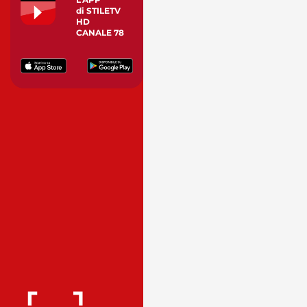
di STILETV
HD
CANALE 78