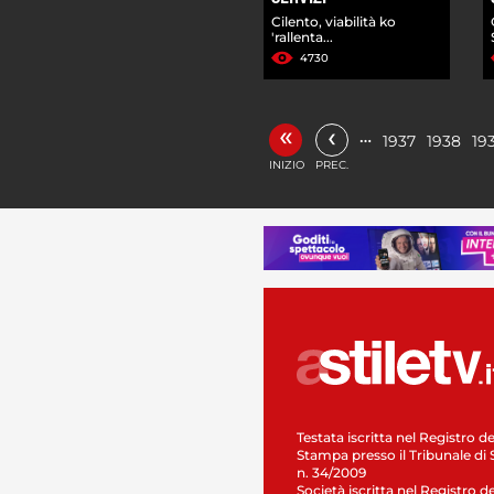
Cilento, viabilità ko
'rallenta...
4730
«
‹
…
1937
1938
19
INIZIO
PREC.
Testata iscritta nel Registro de
Stampa presso il Tribunale di 
n. 34/2009
Società iscritta nel Registro de