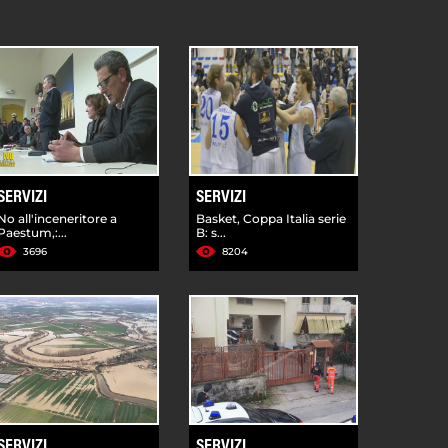
SERVIZI
SERVIZI
No all'inceneritore a
Basket, Coppa Italia serie
Paestum,:...
B: s...
3696
8204
SERVIZI
SERVIZI