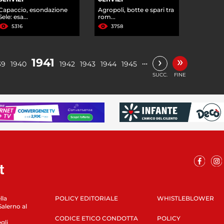
Capaccio, esondazione
Agropoli, botte e spari tra
Sele: esa...
rom...
5316
3758
»
›
1941
…
39
1940
1942
1943
1944
1945
SUCC.
FINE
lla
POLICY EDITORIALE
WHISTLEBLOWER
Salerno al
CODICE ETICO CONDOTTA
POLICY
gli