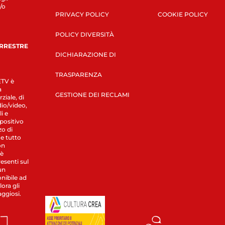
/o
PRIVACY POLICY
COOKIE POLICY
POLICY DIVERSITÀ
ERRESTRE
DICHIARAZIONE DI
TRASPARENZA
LETV è
a
GESTIONE DEI RECLAMI
ziale, di
dio/video,
i e
spositivo
zo di
 e tutto
on
 è
esenti sul
un
nibile ad
ora gli
aggiosi.