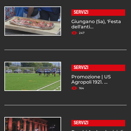
SERVIZI
Giungano (Sa), 'Festa
dell'anti...
247
SERVIZI
Promozione | US
Agropoli 1921. ...
164
SERVIZI