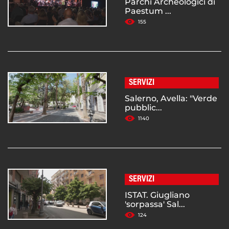
Parchi Archeologici di
Paestum ...
155
SERVIZI
Salerno, Avella: "Verde
pubblic...
1140
SERVIZI
ISTAT. Giugliano
'sorpassa' Sal...
124