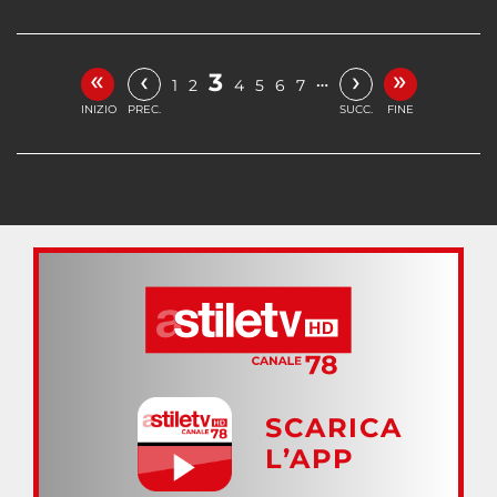
«
»
‹
›
3
…
1
2
4
5
6
7
INIZIO
PREC.
SUCC.
FINE
SCARICA
L’APP