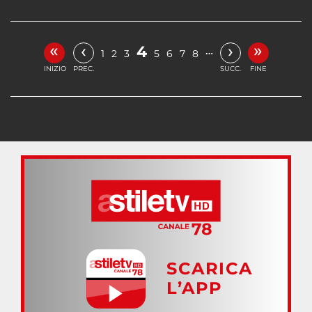
«
»
‹
›
4
…
1
2
3
5
6
7
8
INIZIO
PREC.
SUCC.
FINE
SCARICA
L’APP