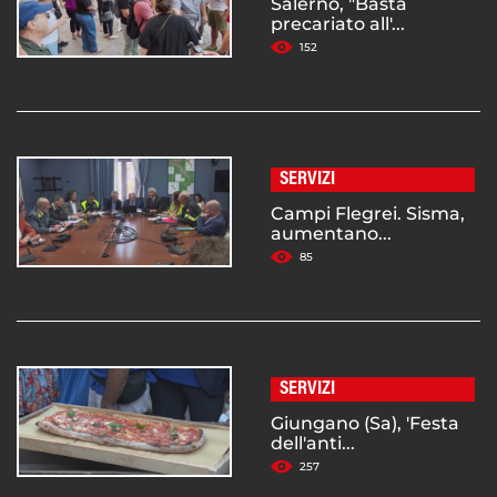
Salerno, "Basta
precariato all'...
152
SERVIZI
Campi Flegrei. Sisma,
aumentano...
85
SERVIZI
Giungano (Sa), 'Festa
dell'anti...
257