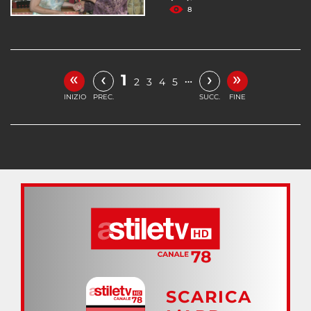
8
«
»
‹
›
1
…
2
3
4
5
INIZIO
PREC.
SUCC.
FINE
SCARICA