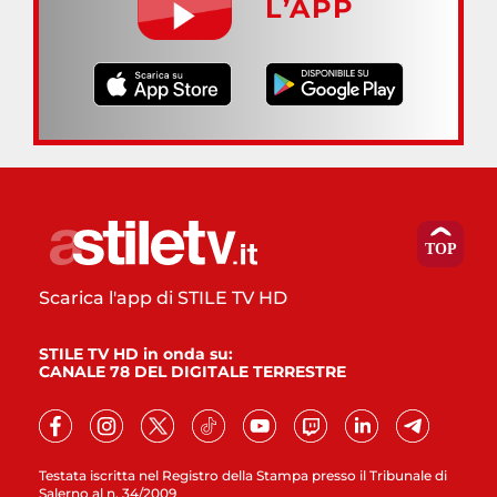
L’APP
Scarica l'app di STILE TV HD
STILE TV HD in onda su:
CANALE 78 DEL DIGITALE TERRESTRE
Testata iscritta nel Registro della Stampa presso il Tribunale di
Salerno al n. 34/2009