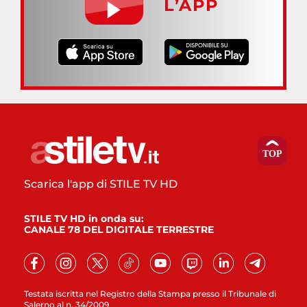
L’APP
Scarica l'app di STILE TV HD
STILE TV HD in onda su:
CANALE 78 DEL DIGITALE TERRESTRE
Testata iscritta nel Registro della Stampa presso il Tribunale di
Salerno al n. 34/2009