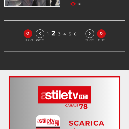
88
«
»
‹
›
2
…
1
3
4
5
6
INIZIO
PREC.
SUCC.
FINE
SCARICA