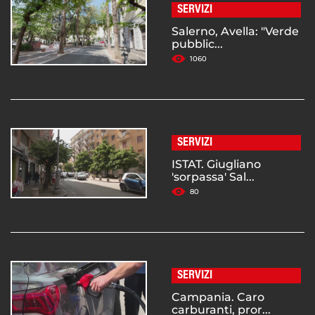
SERVIZI
Salerno, Avella: "Verde
pubblic...
1060
SERVIZI
ISTAT. Giugliano
'sorpassa' Sal...
80
SERVIZI
Campania. Caro
carburanti, pror...