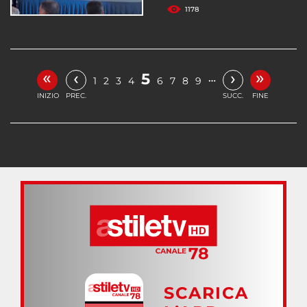
1178
«
»
‹
›
5
…
1
2
3
4
6
7
8
9
INIZIO
PREC.
SUCC.
FINE
SCARICA