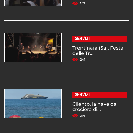
147
SERVIZI
Trentinara (Sa), Festa
delle Tr...
241
SERVIZI
Cilento, la nave da
crociera di...
314