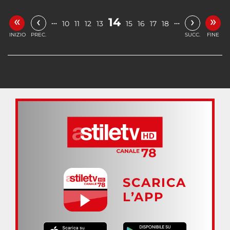
«
»
‹
›
14
…
…
10
11
12
13
15
16
17
18
INIZIO
PREC.
SUCC.
FINE
SCARICA
L’APP